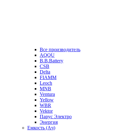
Все производитель
AQQU
B.B.Battery
CSB
Delta
FIAMM
Leoch
MNB
Ventura
Yellow
WBR
Vektor
Парус Электро
Энергия
Емкость (Ач)