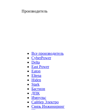
Производитель
Все производитель
CyberPower
Delta
East Power
Eaton
Eltena
Hiden
Stark
Бастион
ДПК
Импульс
Сайбер Электро
Связь Инжиниринг