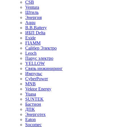
CSB
Ventura
Штиль
Энергия
Aqqu
B.B.Bаttery
ИБП Delta
Exide
FIAMM
Сайбер Электро
Leoch
Парус электро
YELLOW
Связь инжиниринг
Импульс
CyberPower
MNB
Vektor Energy
Yuasa
SUNTEK
Бастион
ДПК
Энерготех
Eaton
Socomec