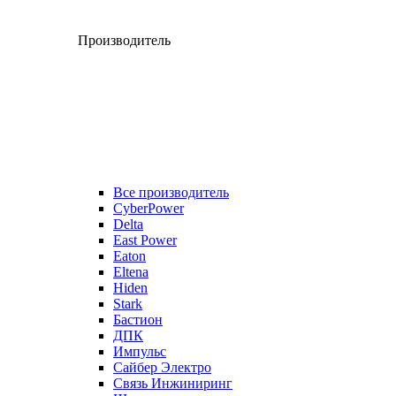
Производитель
Все производитель
CyberPower
Delta
East Power
Eaton
Eltena
Hiden
Stark
Бастион
ДПК
Импульс
Сайбер Электро
Связь Инжиниринг