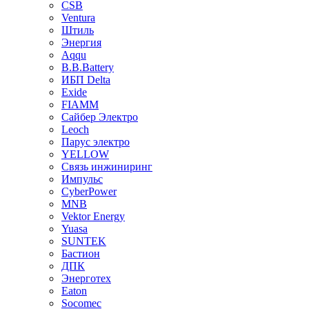
CSB
Ventura
Штиль
Энергия
Aqqu
B.B.Bаttery
ИБП Delta
Exide
FIAMM
Сайбер Электро
Leoch
Парус электро
YELLOW
Связь инжиниринг
Импульс
CyberPower
MNB
Vektor Energy
Yuasa
SUNTEK
Бастион
ДПК
Энерготех
Eaton
Socomec