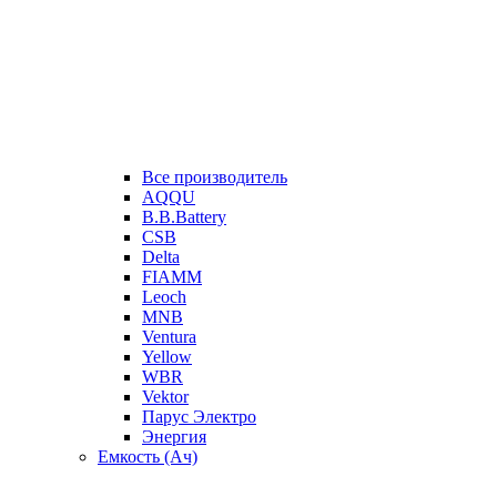
Все производитель
AQQU
B.B.Battery
CSB
Delta
FIAMM
Leoch
MNB
Ventura
Yellow
WBR
Vektor
Парус Электро
Энергия
Емкость (Ач)