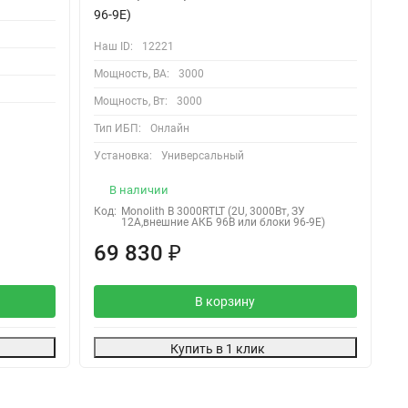
На
96-9Е)
Мо
Наш ID:
12221
Мо
Мощность, ВА:
3000
Ти
Мощность, Вт:
3000
Ус
Тип ИБП:
Онлайн
Установка:
Универсальный
В наличии
Код:
Monolith B 3000RТLT (2U, 3000Вт, ЗУ
Ко
12А,внешние АКБ 96В или блоки 96-9Е)
69 830
2
₽
В корзину
Купить в 1 клик