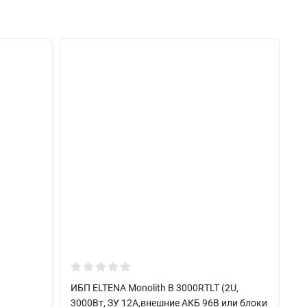
ИБП ELTENA Monolith B 3000RТLT (2U,
ИБ
3000Вт, ЗУ 12А,внешние АКБ 96В или блоки