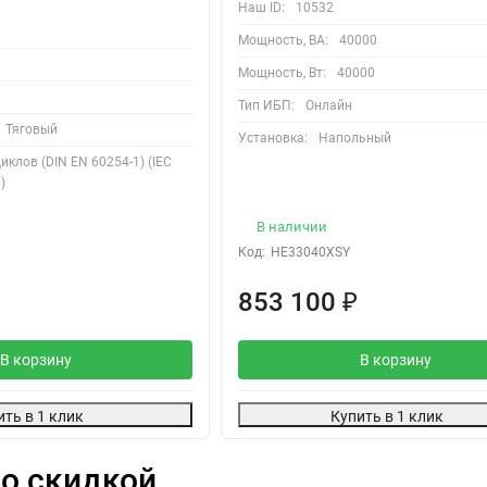
Наш ID:
10532
Мощность, ВА:
40000
Мощность, Вт:
40000
Тип ИБП:
Онлайн
Тяговый
Установка:
Напольный
иклов (DIN EN 60254-1) (IEC
)
В наличии
Код:
HE33040XSY
853 100
₽
В корзину
В корзину
ить в 1 клик
Купить в 1 клик
о скидкой