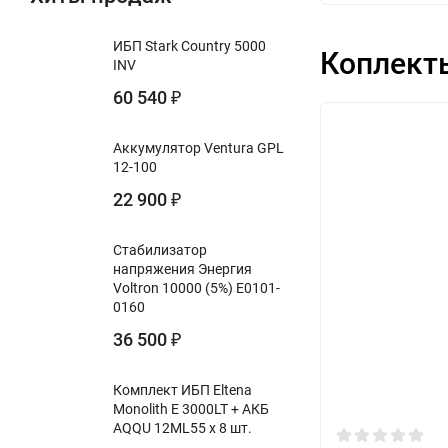
ИБП Stark Country 5000
Коплект
INV
60 540
₽
Аккумулятор Ventura GPL
12-100
22 900
₽
Стабилизатор
напряжения Энергия
Voltron 10000 (5%) Е0101-
0160
36 500
₽
Комплект ИБП Eltena
Monolith E 3000LT + АКБ
AQQU 12ML55 х 8 шт.