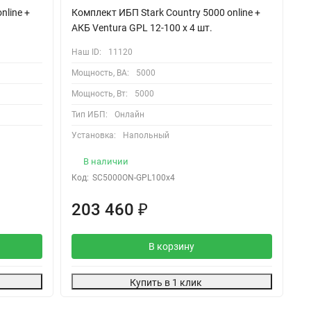
nline +
Комплект ИБП Stark Country 5000 online +
Ко
АКБ Ventura GPL 12-100 х 4 шт.
АК
Наш ID:
11120
На
Мощность, ВА:
5000
Мо
Мощность, Вт:
5000
Мо
Тип ИБП:
Онлайн
Ти
Установка:
Напольный
Ус
В наличии
Код:
SC5000ON-GPL100x4
Ко
203 460
1
₽
В корзину
Купить в 1 клик