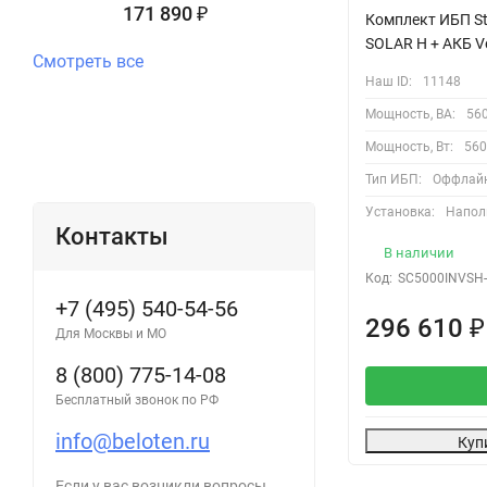
171 890
₽
Комплект ИБП St
SOLAR H + АКБ Ve
Смотреть все
Наш ID:
11148
Мощность, ВА:
56
Мощность, Вт:
560
Тип ИБП:
Оффлай
Установка:
Напол
Контакты
В наличии
Код:
SC5000INVSH
+7 (495) 540-54-56
296 610
₽
Для Москвы и МО
8 (800) 775-14-08
Бесплатный звонок по РФ
info@beloten.ru
Куп
Если у вас возникли вопросы