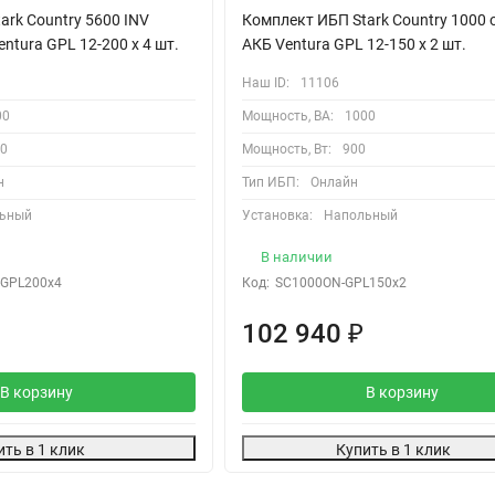
ark Country 5600 INV
Комплект ИБП Stark Country 1000 o
ntura GPL 12-200 х 4 шт.
АКБ Ventura GPL 12-150 х 2 шт.
Наш ID:
11106
00
Мощность, ВА:
1000
0
Мощность, Вт:
900
н
Тип ИБП:
Онлайн
ьный
Установка:
Напольный
В наличии
-GPL200x4
Код:
SC1000ON-GPL150x2
102 940
₽
В корзину
В корзину
ить в 1 клик
Купить в 1 клик