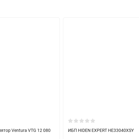
ИБП
Стабилизаторы
Аккумуляторы
Инверторы
ятор Ventura VTG 12 080
ИБП HIDEN EXPERT HE33040XSY