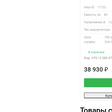
Наш ID:
11722
Емкость, Ач:
80
Напряжение, В:
12
Тип аккумулятора:
Cрок
700 ц
службы:
254-1
В наличии
Код:
VTG 12 080 XT
38 930
₽
Куп
Товары с