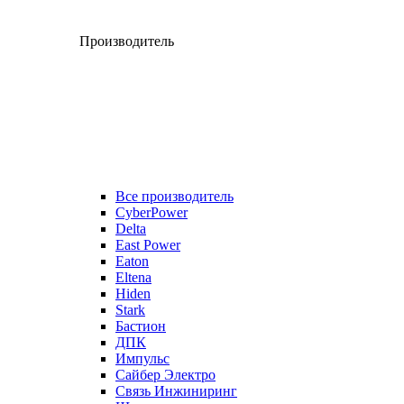
Производитель
Все производитель
CyberPower
Delta
East Power
Eaton
Eltena
Hiden
Stark
Бастион
ДПК
Импульс
Сайбер Электро
Связь Инжиниринг