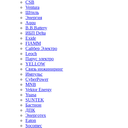
CSB
Ventura
Штиль
Энергия
Aqqu
B.B.Bаttery
ИБП Delta
Exide
FIAMM
Сайбер Электро
Leoch
Парус электро
YELLOW
Связь инжиниринг
Импульс
CyberPower
MNB
Vektor Energy
Yuasa
SUNTEK
Бастион
ДПК
Энерготех
Eaton
Socomec