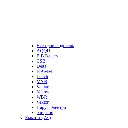
Все производитель
AQQU
B.B.Battery
CSB
Delta
FIAMM
Leoch
MNB
Ventura
Yellow
WBR
Vektor
Парус Электро
Энергия
Емкость (Ач)