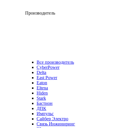
Производитель
Все производитель
CyberPower
Delta
East Power
Eaton
Eltena
Hiden
Stark
Бастион
ДПК
Импульс
Сайбер Электро
Связь Инжиниринг