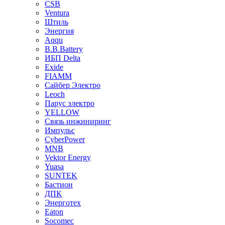
CSB
Ventura
Штиль
Энергия
Aqqu
B.B.Bаttery
ИБП Delta
Exide
FIAMM
Сайбер Электро
Leoch
Парус электро
YELLOW
Связь инжиниринг
Импульс
CyberPower
MNB
Vektor Energy
Yuasa
SUNTEK
Бастион
ДПК
Энерготех
Eaton
Socomec