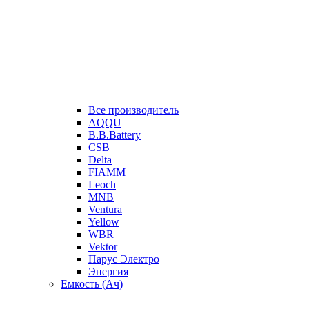
Все производитель
AQQU
B.B.Battery
CSB
Delta
FIAMM
Leoch
MNB
Ventura
Yellow
WBR
Vektor
Парус Электро
Энергия
Емкость (Ач)