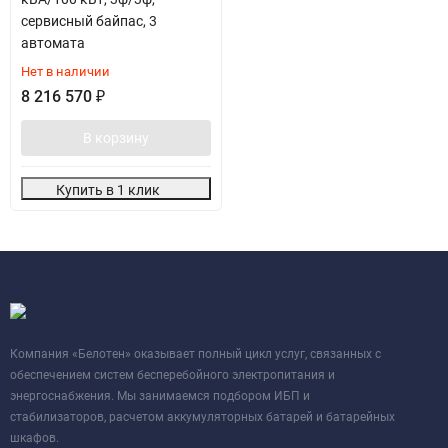
сервисный байпас, 3
автомата
Нет в наличии
8 216 570
₽
В корзину
Купить в 1 клик
Компания «Белотен» оказывает полный цикл услуг, связанных с
обеспечением систем бесперебойного электропитания и
энергоснабжения. Мы занимаемся подбором ИБП и
стабилизаторов, расчетом аккумуляторных батарей и батарейных
шкафов.