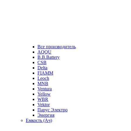
Все производитель
AQQU
B.B.Battery
CSB
Delta
FIAMM
Leoch
MNB
Ventura
Yellow
WBR
Vektor
Парус Электро
Энергия
Емкость (Ач)