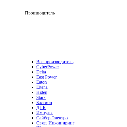
Производитель
Все производитель
CyberPower
Delta
East Power
Eaton
Eltena
Hiden
Stark
Бастион
ДПК
Импульс
Сайбер Электро
Связь Инжиниринг