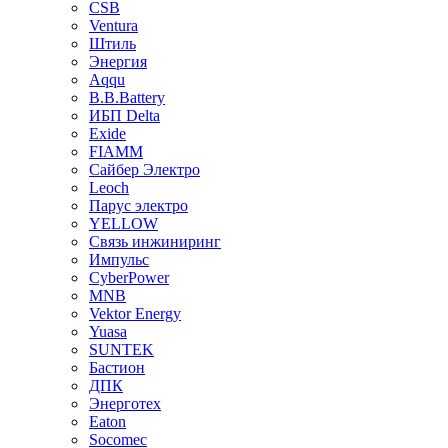
CSB
Ventura
Штиль
Энергия
Aqqu
B.B.Bаttery
ИБП Delta
Exide
FIAMM
Сайбер Электро
Leoch
Парус электро
YELLOW
Связь инжиниринг
Импульс
CyberPower
MNB
Vektor Energy
Yuasa
SUNTEK
Бастион
ДПК
Энерготех
Eaton
Socomec