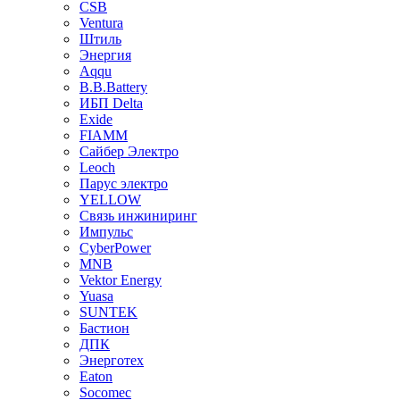
CSB
Ventura
Штиль
Энергия
Aqqu
B.B.Bаttery
ИБП Delta
Exide
FIAMM
Сайбер Электро
Leoch
Парус электро
YELLOW
Связь инжиниринг
Импульс
CyberPower
MNB
Vektor Energy
Yuasa
SUNTEK
Бастион
ДПК
Энерготех
Eaton
Socomec