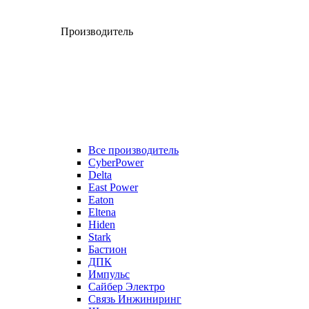
Производитель
Все производитель
CyberPower
Delta
East Power
Eaton
Eltena
Hiden
Stark
Бастион
ДПК
Импульс
Сайбер Электро
Связь Инжиниринг