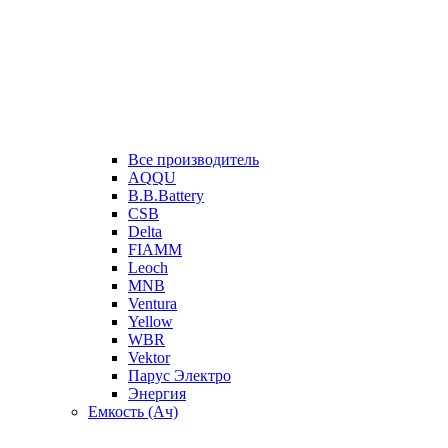
Все производитель
AQQU
B.B.Battery
CSB
Delta
FIAMM
Leoch
MNB
Ventura
Yellow
WBR
Vektor
Парус Электро
Энергия
Емкость (Ач)