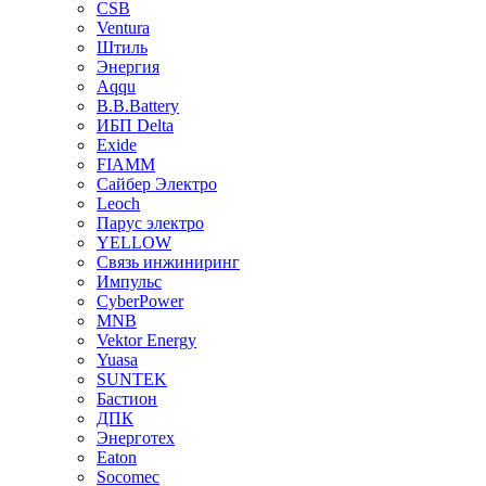
CSB
Ventura
Штиль
Энергия
Aqqu
B.B.Bаttery
ИБП Delta
Exide
FIAMM
Сайбер Электро
Leoch
Парус электро
YELLOW
Связь инжиниринг
Импульс
CyberPower
MNB
Vektor Energy
Yuasa
SUNTEK
Бастион
ДПК
Энерготех
Eaton
Socomec