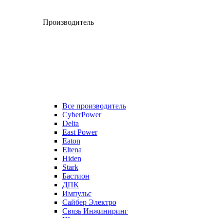
Производитель
Все производитель
CyberPower
Delta
East Power
Eaton
Eltena
Hiden
Stark
Бастион
ДПК
Импульс
Сайбер Электро
Связь Инжиниринг