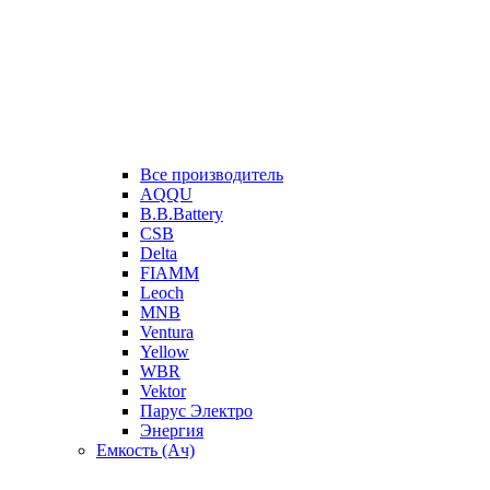
Все производитель
AQQU
B.B.Battery
CSB
Delta
FIAMM
Leoch
MNB
Ventura
Yellow
WBR
Vektor
Парус Электро
Энергия
Емкость (Ач)