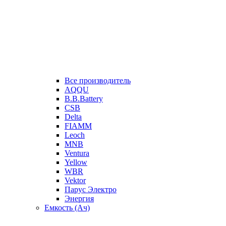
Все производитель
AQQU
B.B.Battery
CSB
Delta
FIAMM
Leoch
MNB
Ventura
Yellow
WBR
Vektor
Парус Электро
Энергия
Емкость (Ач)