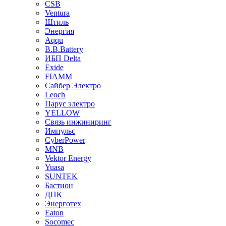
CSB
Ventura
Штиль
Энергия
Aqqu
B.B.Bаttery
ИБП Delta
Exide
FIAMM
Сайбер Электро
Leoch
Парус электро
YELLOW
Связь инжиниринг
Импульс
CyberPower
MNB
Vektor Energy
Yuasa
SUNTEK
Бастион
ДПК
Энерготех
Eaton
Socomec