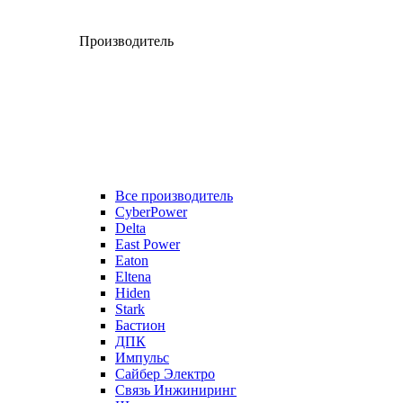
Производитель
Все производитель
CyberPower
Delta
East Power
Eaton
Eltena
Hiden
Stark
Бастион
ДПК
Импульс
Сайбер Электро
Связь Инжиниринг