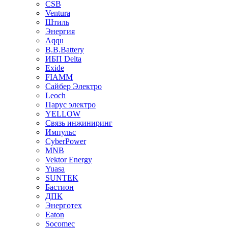
CSB
Ventura
Штиль
Энергия
Aqqu
B.B.Bаttery
ИБП Delta
Exide
FIAMM
Сайбер Электро
Leoch
Парус электро
YELLOW
Связь инжиниринг
Импульс
CyberPower
MNB
Vektor Energy
Yuasa
SUNTEK
Бастион
ДПК
Энерготех
Eaton
Socomec