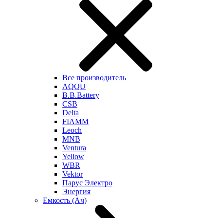
Все производитель
AQQU
B.B.Battery
CSB
Delta
FIAMM
Leoch
MNB
Ventura
Yellow
WBR
Vektor
Парус Электро
Энергия
Емкость (Ач)