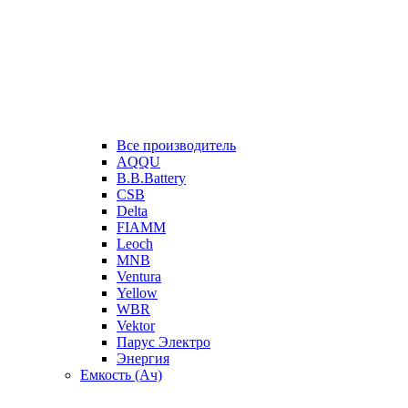
Все производитель
AQQU
B.B.Battery
CSB
Delta
FIAMM
Leoch
MNB
Ventura
Yellow
WBR
Vektor
Парус Электро
Энергия
Емкость (Ач)