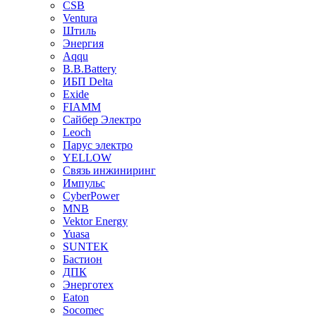
CSB
Ventura
Штиль
Энергия
Aqqu
B.B.Bаttery
ИБП Delta
Exide
FIAMM
Сайбер Электро
Leoch
Парус электро
YELLOW
Связь инжиниринг
Импульс
CyberPower
MNB
Vektor Energy
Yuasa
SUNTEK
Бастион
ДПК
Энерготех
Eaton
Socomec