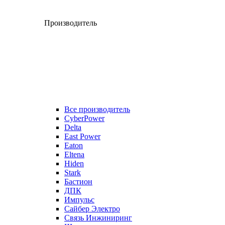
Производитель
Все производитель
CyberPower
Delta
East Power
Eaton
Eltena
Hiden
Stark
Бастион
ДПК
Импульс
Сайбер Электро
Связь Инжиниринг