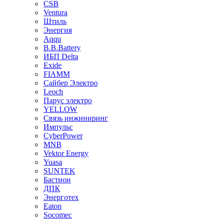
CSB
Ventura
Штиль
Энергия
Aqqu
B.B.Bаttery
ИБП Delta
Exide
FIAMM
Сайбер Электро
Leoch
Парус электро
YELLOW
Связь инжиниринг
Импульс
CyberPower
MNB
Vektor Energy
Yuasa
SUNTEK
Бастион
ДПК
Энерготех
Eaton
Socomec