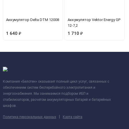
Аккумулятор Delta DTM 12008
Аккумулятор Vektor Energy GP
12-7,2
1 640
₽
1 710
₽
Компания «Белотен» оказывает полный цикл услуг, связанных с
обеспечением систем бесперебойного электропитания и
энергоснабжения. Мы занимаемся подбором ИБП и
стабилизаторов, расчетом аккумуляторных батарей и батарейных
шкафов.
|
Политика персональных данных
Карта сайта