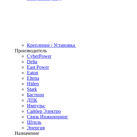
Крепление / Установка
Производитель
CyberPower
Delta
East Power
Eaton
Eltena
Hiden
Stark
Бастион
ДПК
Импульс
Сайбер Электро
Связь Инжиниринг
Штиль
Энергия
Назначение