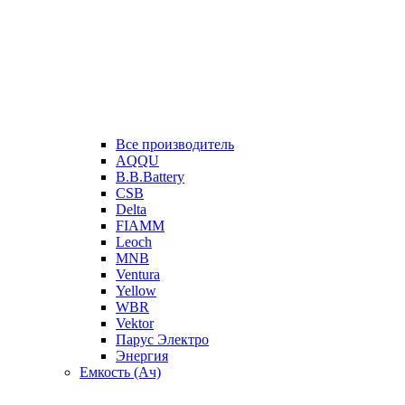
Все производитель
AQQU
B.B.Battery
CSB
Delta
FIAMM
Leoch
MNB
Ventura
Yellow
WBR
Vektor
Парус Электро
Энергия
Емкость (Ач)