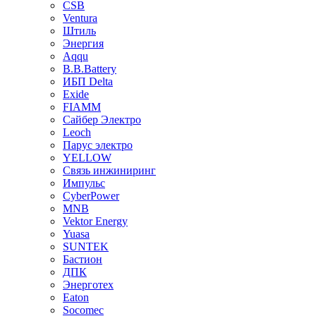
CSB
Ventura
Штиль
Энергия
Aqqu
B.B.Bаttery
ИБП Delta
Exide
FIAMM
Сайбер Электро
Leoch
Парус электро
YELLOW
Связь инжиниринг
Импульс
CyberPower
MNB
Vektor Energy
Yuasa
SUNTEK
Бастион
ДПК
Энерготех
Eaton
Socomec