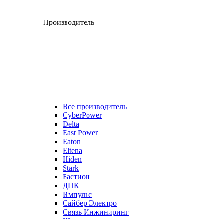
Производитель
Все производитель
CyberPower
Delta
East Power
Eaton
Eltena
Hiden
Stark
Бастион
ДПК
Импульс
Сайбер Электро
Связь Инжиниринг