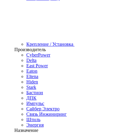
Крепление / Установка
Производитель
CyberPower
Delta
East Power
Eaton
Eltena
Hiden
Stark
Бастион
ДПК
Импульс
Сайбер Электро
Связь Инжиниринг
Штиль
Энергия
Назначение