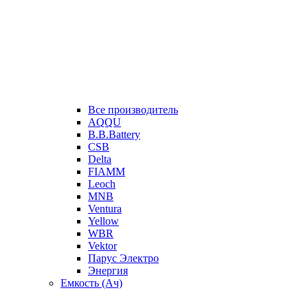
Все производитель
AQQU
B.B.Battery
CSB
Delta
FIAMM
Leoch
MNB
Ventura
Yellow
WBR
Vektor
Парус Электро
Энергия
Емкость (Ач)