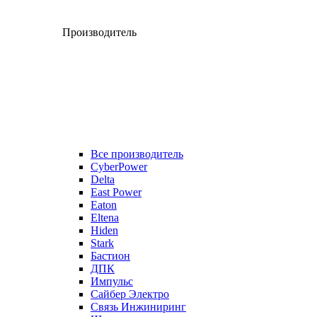
Производитель
Все производитель
CyberPower
Delta
East Power
Eaton
Eltena
Hiden
Stark
Бастион
ДПК
Импульс
Сайбер Электро
Связь Инжиниринг