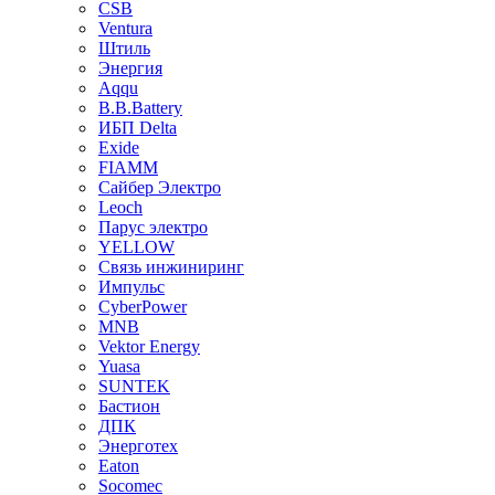
CSB
Ventura
Штиль
Энергия
Aqqu
B.B.Bаttery
ИБП Delta
Exide
FIAMM
Сайбер Электро
Leoch
Парус электро
YELLOW
Связь инжиниринг
Импульс
CyberPower
MNB
Vektor Energy
Yuasa
SUNTEK
Бастион
ДПК
Энерготех
Eaton
Socomec