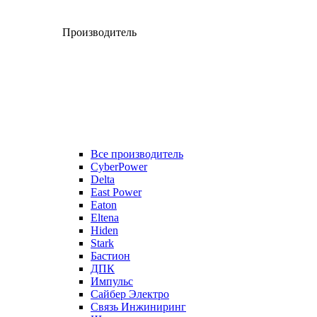
Производитель
Все производитель
CyberPower
Delta
East Power
Eaton
Eltena
Hiden
Stark
Бастион
ДПК
Импульс
Сайбер Электро
Связь Инжиниринг