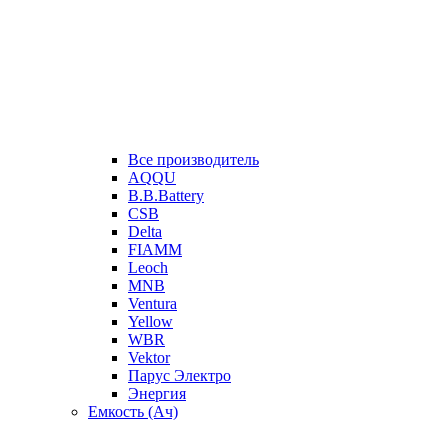
Все производитель
AQQU
B.B.Battery
CSB
Delta
FIAMM
Leoch
MNB
Ventura
Yellow
WBR
Vektor
Парус Электро
Энергия
Емкость (Ач)