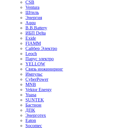
CSB
Ventura
Штиль
Энергия
Aqqu
B.B.Bаttery
ИБП Delta
Exide
FIAMM
Сайбер Электро
Leoch
Парус электро
YELLOW
Связь инжиниринг
Импульс
CyberPower
MNB
Vektor Energy
Yuasa
SUNTEK
Бастион
ДПК
Энерготех
Eaton
Socomec