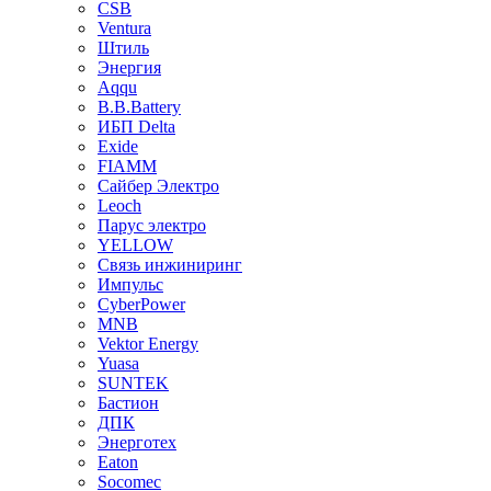
CSB
Ventura
Штиль
Энергия
Aqqu
B.B.Bаttery
ИБП Delta
Exide
FIAMM
Сайбер Электро
Leoch
Парус электро
YELLOW
Связь инжиниринг
Импульс
CyberPower
MNB
Vektor Energy
Yuasa
SUNTEK
Бастион
ДПК
Энерготех
Eaton
Socomec