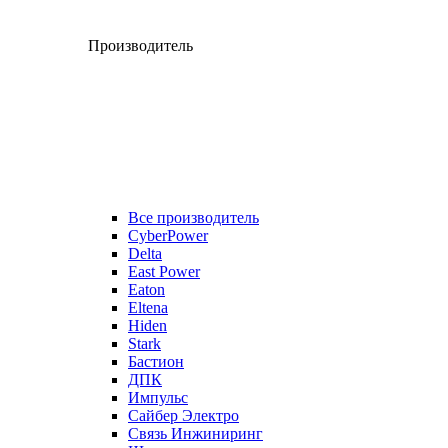
Производитель
Все производитель
CyberPower
Delta
East Power
Eaton
Eltena
Hiden
Stark
Бастион
ДПК
Импульс
Сайбер Электро
Связь Инжиниринг