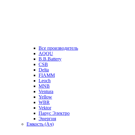
Все производитель
AQQU
B.B.Battery
CSB
Delta
FIAMM
Leoch
MNB
Ventura
Yellow
WBR
Vektor
Парус Электро
Энергия
Емкость (Ач)