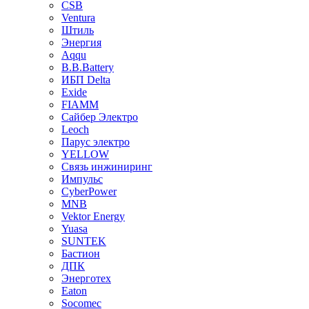
CSB
Ventura
Штиль
Энергия
Aqqu
B.B.Bаttery
ИБП Delta
Exide
FIAMM
Сайбер Электро
Leoch
Парус электро
YELLOW
Связь инжиниринг
Импульс
CyberPower
MNB
Vektor Energy
Yuasa
SUNTEK
Бастион
ДПК
Энерготех
Eaton
Socomec