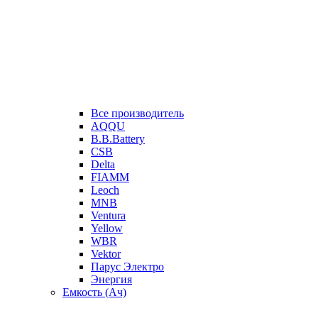
Все производитель
AQQU
B.B.Battery
CSB
Delta
FIAMM
Leoch
MNB
Ventura
Yellow
WBR
Vektor
Парус Электро
Энергия
Емкость (Ач)