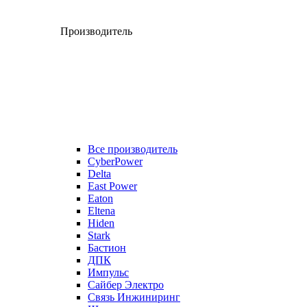
Производитель
Все производитель
CyberPower
Delta
East Power
Eaton
Eltena
Hiden
Stark
Бастион
ДПК
Импульс
Сайбер Электро
Связь Инжиниринг