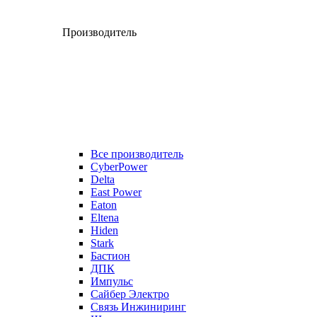
Производитель
Все производитель
CyberPower
Delta
East Power
Eaton
Eltena
Hiden
Stark
Бастион
ДПК
Импульс
Сайбер Электро
Связь Инжиниринг