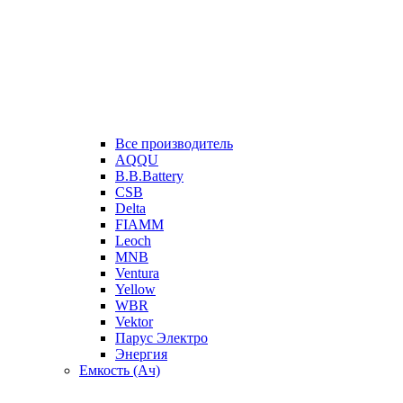
Все производитель
AQQU
B.B.Battery
CSB
Delta
FIAMM
Leoch
MNB
Ventura
Yellow
WBR
Vektor
Парус Электро
Энергия
Емкость (Ач)