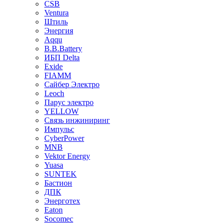
CSB
Ventura
Штиль
Энергия
Aqqu
B.B.Bаttery
ИБП Delta
Exide
FIAMM
Сайбер Электро
Leoch
Парус электро
YELLOW
Связь инжиниринг
Импульс
CyberPower
MNB
Vektor Energy
Yuasa
SUNTEK
Бастион
ДПК
Энерготех
Eaton
Socomec