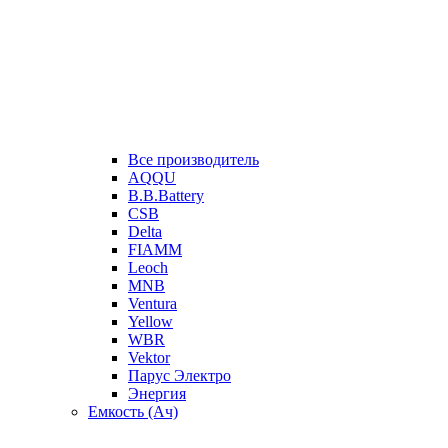
Все производитель
AQQU
B.B.Battery
CSB
Delta
FIAMM
Leoch
MNB
Ventura
Yellow
WBR
Vektor
Парус Электро
Энергия
Емкость (Ач)