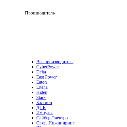
Производитель
Все производитель
CyberPower
Delta
East Power
Eaton
Eltena
Hiden
Stark
Бастион
ДПК
Импульс
Сайбер Электро
Связь Инжиниринг