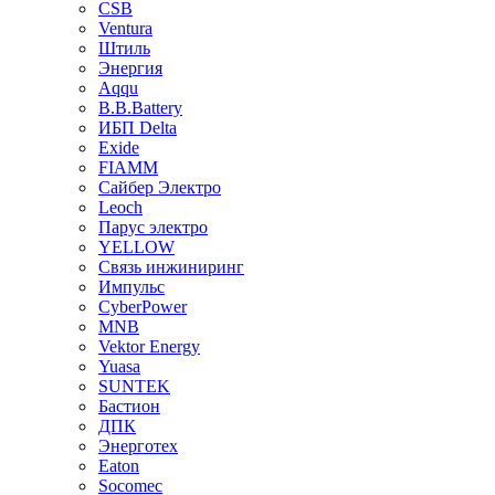
CSB
Ventura
Штиль
Энергия
Aqqu
B.B.Bаttery
ИБП Delta
Exide
FIAMM
Сайбер Электро
Leoch
Парус электро
YELLOW
Связь инжиниринг
Импульс
CyberPower
MNB
Vektor Energy
Yuasa
SUNTEK
Бастион
ДПК
Энерготех
Eaton
Socomec