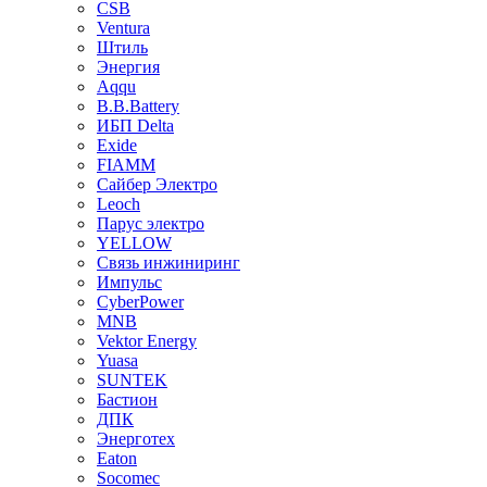
CSB
Ventura
Штиль
Энергия
Aqqu
B.B.Bаttery
ИБП Delta
Exide
FIAMM
Сайбер Электро
Leoch
Парус электро
YELLOW
Связь инжиниринг
Импульс
CyberPower
MNB
Vektor Energy
Yuasa
SUNTEK
Бастион
ДПК
Энерготех
Eaton
Socomec