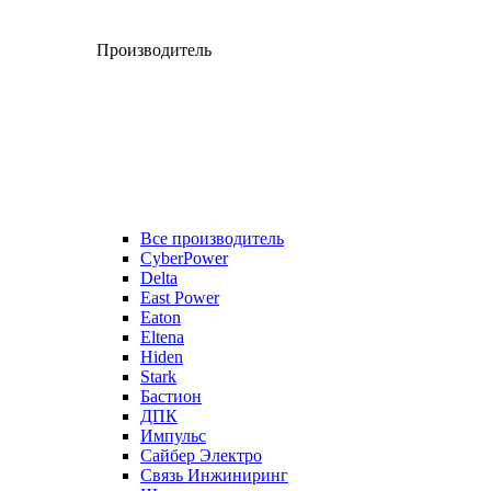
Производитель
Все производитель
CyberPower
Delta
East Power
Eaton
Eltena
Hiden
Stark
Бастион
ДПК
Импульс
Сайбер Электро
Связь Инжиниринг