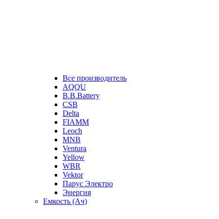
Все производитель
AQQU
B.B.Battery
CSB
Delta
FIAMM
Leoch
MNB
Ventura
Yellow
WBR
Vektor
Парус Электро
Энергия
Емкость (Ач)