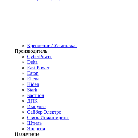
Крепление / Установка
Производитель
CyberPower
Delta
East Power
Eaton
Eltena
Hiden
Stark
Бастион
ДПК
Импульс
Сайбер Электро
Связь Инжиниринг
Штиль
Энергия
Назначение