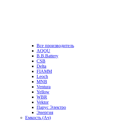
Все производитель
AQQU
B.B.Battery
CSB
Delta
FIAMM
Leoch
MNB
Ventura
Yellow
WBR
Vektor
Парус Электро
Энергия
Емкость (Ач)