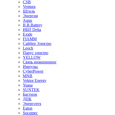
CSB
Ventura
Штиль
Энергия
Aqqu
B.B.Bаttery
ИБП Delta
Exide
FIAMM
Сайбер Электро
Leoch
Парус электро
YELLOW
Связь инжиниринг
Импульс
CyberPower
MNB
Vektor Energy
Yuasa
SUNTEK
Бастион
ДПК
Энерготех
Eaton
Socomec