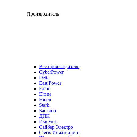
Производитель
Все производитель
CyberPower
Delta
East Power
Eaton
Eltena
Hiden
Stark
Бастион
ДПК
Импульс
Сайбер Электро
Связь Инжиниринг