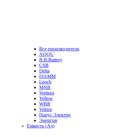
Все производитель
AQQU
B.B.Battery
CSB
Delta
FIAMM
Leoch
MNB
Ventura
Yellow
WBR
Vektor
Парус Электро
Энергия
Емкость (Ач)