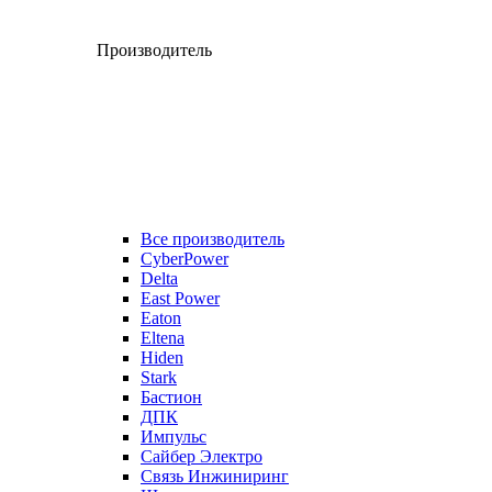
Производитель
Все производитель
CyberPower
Delta
East Power
Eaton
Eltena
Hiden
Stark
Бастион
ДПК
Импульс
Сайбер Электро
Связь Инжиниринг