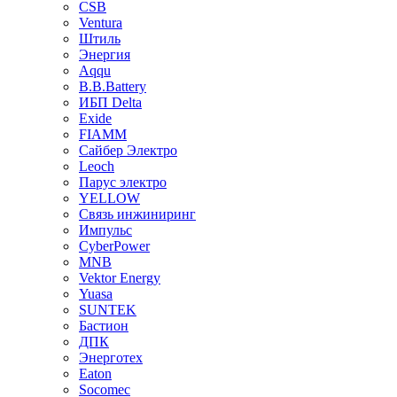
CSB
Ventura
Штиль
Энергия
Aqqu
B.B.Bаttery
ИБП Delta
Exide
FIAMM
Сайбер Электро
Leoch
Парус электро
YELLOW
Связь инжиниринг
Импульс
CyberPower
MNB
Vektor Energy
Yuasa
SUNTEK
Бастион
ДПК
Энерготех
Eaton
Socomec