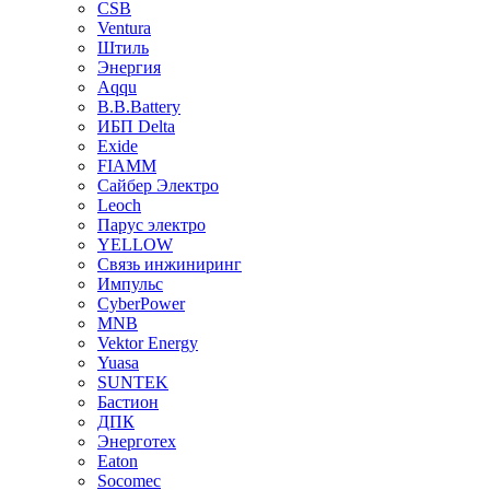
CSB
Ventura
Штиль
Энергия
Aqqu
B.B.Bаttery
ИБП Delta
Exide
FIAMM
Сайбер Электро
Leoch
Парус электро
YELLOW
Связь инжиниринг
Импульс
CyberPower
MNB
Vektor Energy
Yuasa
SUNTEK
Бастион
ДПК
Энерготех
Eaton
Socomec