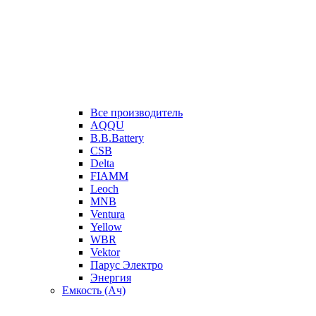
Все производитель
AQQU
B.B.Battery
CSB
Delta
FIAMM
Leoch
MNB
Ventura
Yellow
WBR
Vektor
Парус Электро
Энергия
Емкость (Ач)