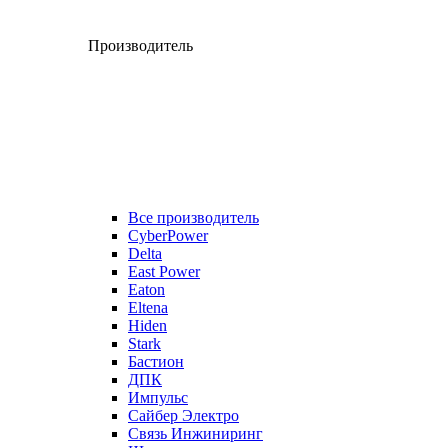
Производитель
Все производитель
CyberPower
Delta
East Power
Eaton
Eltena
Hiden
Stark
Бастион
ДПК
Импульс
Сайбер Электро
Связь Инжиниринг