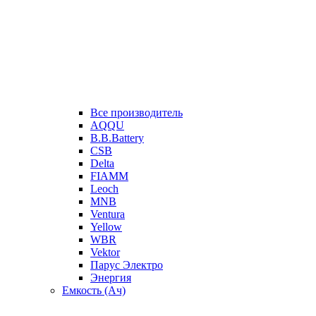
Все производитель
AQQU
B.B.Battery
CSB
Delta
FIAMM
Leoch
MNB
Ventura
Yellow
WBR
Vektor
Парус Электро
Энергия
Емкость (Ач)