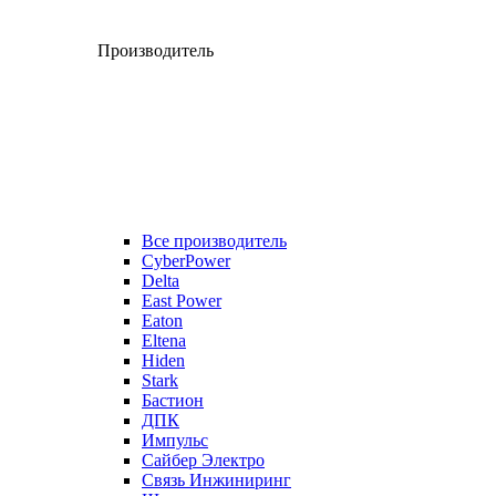
Производитель
Все производитель
CyberPower
Delta
East Power
Eaton
Eltena
Hiden
Stark
Бастион
ДПК
Импульс
Сайбер Электро
Связь Инжиниринг