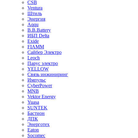
CSB
Ventura
Штиль
Энергия
Aqqu
B.B.Bаttery
ИБП Delta
Exide
FIAMM
Сайбер Электро
Leoch
Парус электро
YELLOW
Связь инжиниринг
Импульс
CyberPower
MNB
Vektor Energy
Yuasa
SUNTEK
Бастион
ДПК
Энерготех
Eaton
Socomec