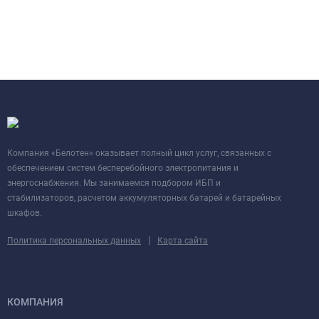
Компания «Белотен» оказывает полный цикл услуг, связанных с
обеспечением систем бесперебойного электропитания и
энергоснабжения. Мы занимаемся подбором ИБП и
стабилизаторов, расчетом аккумуляторных батарей и батарейных
шкафов.
|
Политика персональных данных
Карта сайта
КОМПАНИЯ