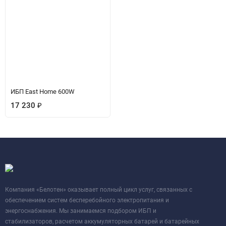
ИБП East Home 600W
17 230
₽
Компания «Белотен» оказывает полный цикл услуг, связанных с
обеспечением систем бесперебойного электропитания и
энергоснабжения. Мы занимаемся подбором ИБП и
стабилизаторов, расчетом аккумуляторных батарей и батарейных