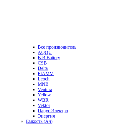
Все производитель
AQQU
B.B.Battery
CSB
Delta
FIAMM
Leoch
MNB
Ventura
Yellow
WBR
Vektor
Парус Электро
Энергия
Емкость (Ач)