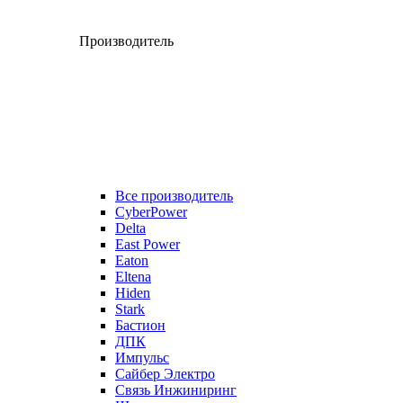
Производитель
Все производитель
CyberPower
Delta
East Power
Eaton
Eltena
Hiden
Stark
Бастион
ДПК
Импульс
Сайбер Электро
Связь Инжиниринг