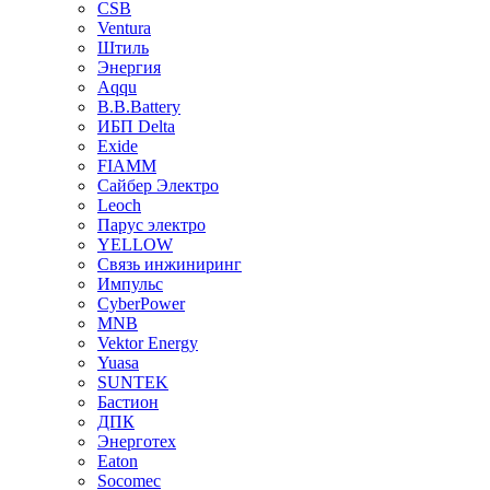
CSB
Ventura
Штиль
Энергия
Aqqu
B.B.Bаttery
ИБП Delta
Exide
FIAMM
Сайбер Электро
Leoch
Парус электро
YELLOW
Связь инжиниринг
Импульс
CyberPower
MNB
Vektor Energy
Yuasa
SUNTEK
Бастион
ДПК
Энерготех
Eaton
Socomec