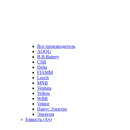
Все производитель
AQQU
B.B.Battery
CSB
Delta
FIAMM
Leoch
MNB
Ventura
Yellow
WBR
Vektor
Парус Электро
Энергия
Емкость (Ач)