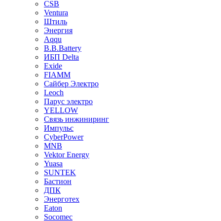
CSB
Ventura
Штиль
Энергия
Aqqu
B.B.Bаttery
ИБП Delta
Exide
FIAMM
Сайбер Электро
Leoch
Парус электро
YELLOW
Связь инжиниринг
Импульс
CyberPower
MNB
Vektor Energy
Yuasa
SUNTEK
Бастион
ДПК
Энерготех
Eaton
Socomec