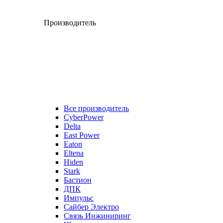
Производитель
Все производитель
CyberPower
Delta
East Power
Eaton
Eltena
Hiden
Stark
Бастион
ДПК
Импульс
Сайбер Электро
Связь Инжиниринг