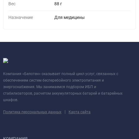
Вес
88 г
Назначение
Для медицины
Компания «Белотен» оказывает полный цикл услуг, связанных с
обеспечением систем бесперебойного электропитания и
энергоснабжения. Мы занимаемся подбором ИБП и
стабилизаторов, расчетом аккумуляторных батарей и батарейных
шкафов.
|
Политика персональных данных
Карта сайта
КОМПАНИЯ