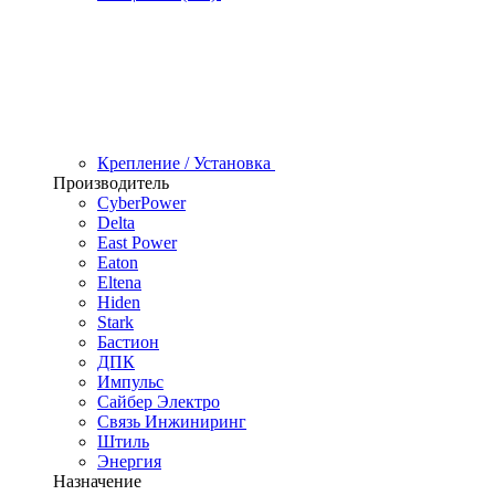
Крепление / Установка
Производитель
CyberPower
Delta
East Power
Eaton
Eltena
Hiden
Stark
Бастион
ДПК
Импульс
Сайбер Электро
Связь Инжиниринг
Штиль
Энергия
Назначение