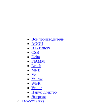
Все производитель
AQQU
B.B.Battery
CSB
Delta
FIAMM
Leoch
MNB
Ventura
Yellow
WBR
Vektor
Парус Электро
Энергия
Емкость (Ач)