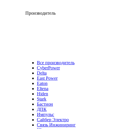
Производитель
Все производитель
CyberPower
Delta
East Power
Eaton
Eltena
Hiden
Stark
Бастион
ДПК
Импульс
Сайбер Электро
Связь Инжиниринг