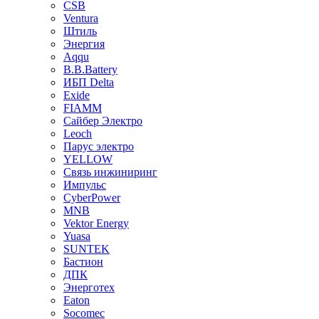
CSB
Ventura
Штиль
Энергия
Aqqu
B.B.Bаttery
ИБП Delta
Exide
FIAMM
Сайбер Электро
Leoch
Парус электро
YELLOW
Связь инжиниринг
Импульс
CyberPower
MNB
Vektor Energy
Yuasa
SUNTEK
Бастион
ДПК
Энерготех
Eaton
Socomec