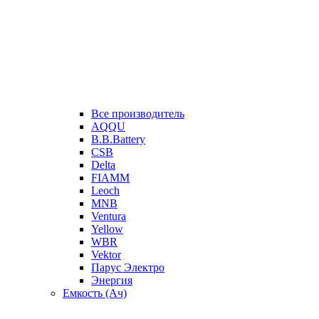
Все производитель
AQQU
B.B.Battery
CSB
Delta
FIAMM
Leoch
MNB
Ventura
Yellow
WBR
Vektor
Парус Электро
Энергия
Емкость (Ач)