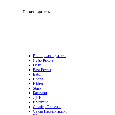
Производитель
Все производитель
CyberPower
Delta
East Power
Eaton
Eltena
Hiden
Stark
Бастион
ДПК
Импульс
Сайбер Электро
Связь Инжиниринг