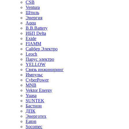
CSB
Ventura
Штиль
Энергия
Aqqu
B.B.Bаttery
ИБП Delta
Exide
FIAMM
Сайбер Электро
Leoch
Парус электро
YELLOW
Связь инжиниринг
Импульс
CyberPower
MNB
Vektor Energy
Yuasa
SUNTEK
Бастион
ДПК
Энерготех
Eaton
Socomec