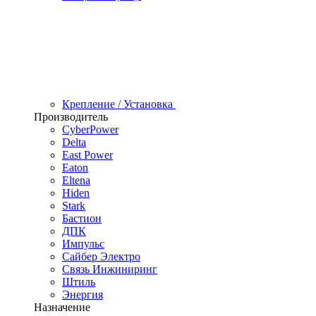
Крепление / Установка
Производитель
CyberPower
Delta
East Power
Eaton
Eltena
Hiden
Stark
Бастион
ДПК
Импульс
Сайбер Электро
Связь Инжиниринг
Штиль
Энергия
Назначение