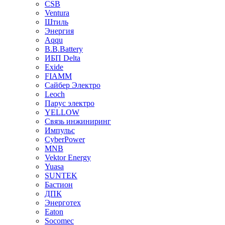
CSB
Ventura
Штиль
Энергия
Aqqu
B.B.Bаttery
ИБП Delta
Exide
FIAMM
Сайбер Электро
Leoch
Парус электро
YELLOW
Связь инжиниринг
Импульс
CyberPower
MNB
Vektor Energy
Yuasa
SUNTEK
Бастион
ДПК
Энерготех
Eaton
Socomec