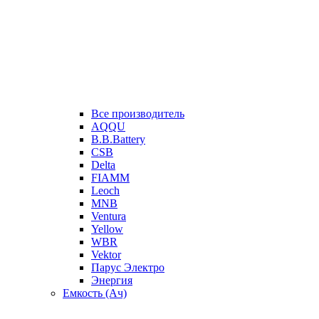
Все производитель
AQQU
B.B.Battery
CSB
Delta
FIAMM
Leoch
MNB
Ventura
Yellow
WBR
Vektor
Парус Электро
Энергия
Емкость (Ач)