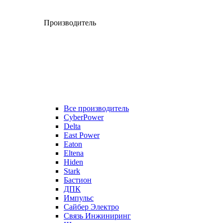
Производитель
Все производитель
CyberPower
Delta
East Power
Eaton
Eltena
Hiden
Stark
Бастион
ДПК
Импульс
Сайбер Электро
Связь Инжиниринг