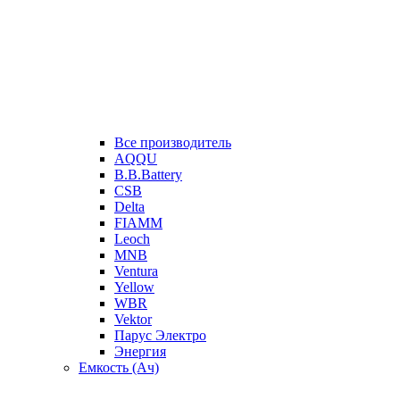
Все производитель
AQQU
B.B.Battery
CSB
Delta
FIAMM
Leoch
MNB
Ventura
Yellow
WBR
Vektor
Парус Электро
Энергия
Емкость (Ач)