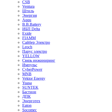
CSB
Ventura
Штиль
Энергия
Aqqu
B.B.Bаttery
ИБП Delta
Exide
FIAMM
Сайбер Электро
Leoch
Парус электро
YELLOW
Связь инжиниринг
Импульс
CyberPower
MNB
Vektor Energy
Yuasa
SUNTEK
Бастион
ДПК
Энерготех
Eaton
Socomec