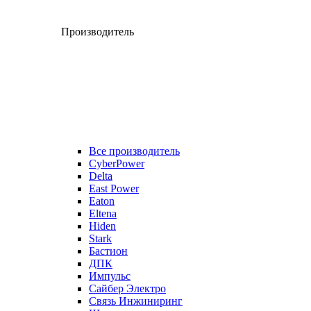
Производитель
Все производитель
CyberPower
Delta
East Power
Eaton
Eltena
Hiden
Stark
Бастион
ДПК
Импульс
Сайбер Электро
Связь Инжиниринг