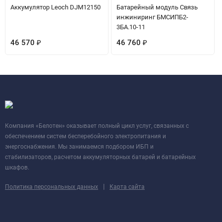
Аккумулятор Leoch DJM12150
Батарейный модуль Связь
инжиниринг БМСИПБ2-
3БА.10-11
46 570
₽
46 760
₽
Компания «Белотен» оказывает полный цикл услуг, связанных с
обеспечением систем бесперебойного электропитания и
энергоснабжения. Мы занимаемся подбором ИБП и
стабилизаторов, расчетом аккумуляторных батарей и батарейных
шкафов.
|
Политика персональных данных
Карта сайта