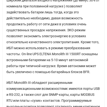
Широкий диапазон входного напряжения (до минус 50% от
номинала при половинной нагрузке ) позволяет
задействовать батареи лишь тогда, когда это
действительно необходимо, давая возможность
продолжать работу от сети даже в условиях очень
существенных просадок напряжения. ЭКО-режим
позволяет экономить электроэнергию в условиях
относительно качественного электропитания. Кроме того,
ИБП можно использовать в режиме преобразования
частоты. On-line UPS ELTENA Monolith III 1500RT оснащены
встроенными батареями на 5-10 минут автономной
работы при типичной нагрузке. Время автономии может
быть увеличено с помощью батарейных блоков BFR.
ИБП Monolith III обладают расширенными
коммуникационными возможностями: имеются порты USB
и RS-232, а также слот для SNMP-карты, карты MODBUS
RTU или платы «сухих» контактов. Программируемые
выходные розетки позволяют отключать менее критичное