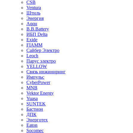
CSB
Ventura
Штиль
Энергия
Aqqu
B.B.Bаttery
ИБП Delta
Exide
FIAMM
Сайбер Электро
Leoch
Парус электро
YELLOW
Связь инжиниринг
Импульс
CyberPower
MNB
Vektor Energy
Yuasa
SUNTEK
Бастион
ДПК
Энерготех
Eaton
Socomec