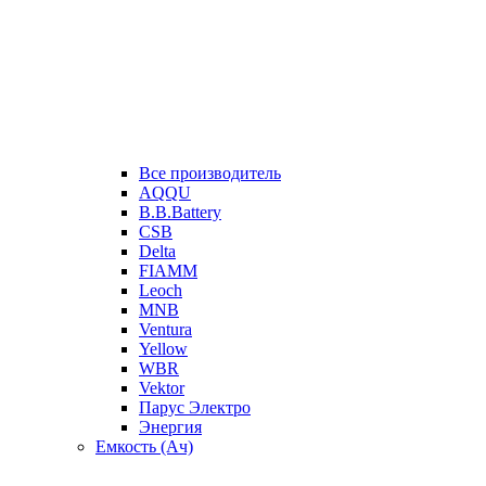
Все производитель
AQQU
B.B.Battery
CSB
Delta
FIAMM
Leoch
MNB
Ventura
Yellow
WBR
Vektor
Парус Электро
Энергия
Емкость (Ач)