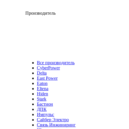
Производитель
Все производитель
CyberPower
Delta
East Power
Eaton
Eltena
Hiden
Stark
Бастион
ДПК
Импульс
Сайбер Электро
Связь Инжиниринг