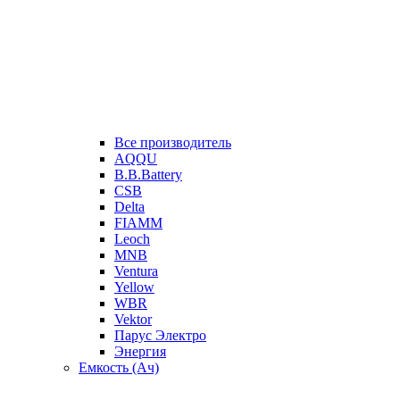
Все производитель
AQQU
B.B.Battery
CSB
Delta
FIAMM
Leoch
MNB
Ventura
Yellow
WBR
Vektor
Парус Электро
Энергия
Емкость (Ач)