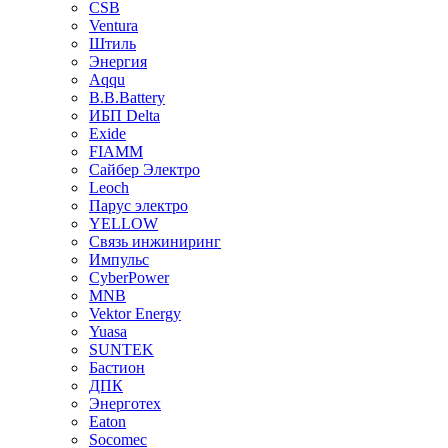
CSB
Ventura
Штиль
Энергия
Aqqu
B.B.Bаttery
ИБП Delta
Exide
FIAMM
Сайбер Электро
Leoch
Парус электро
YELLOW
Связь инжиниринг
Импульс
CyberPower
MNB
Vektor Energy
Yuasa
SUNTEK
Бастион
ДПК
Энерготех
Eaton
Socomec