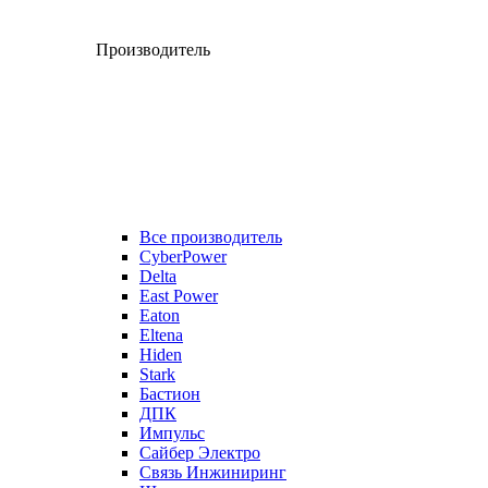
Производитель
Все производитель
CyberPower
Delta
East Power
Eaton
Eltena
Hiden
Stark
Бастион
ДПК
Импульс
Сайбер Электро
Связь Инжиниринг