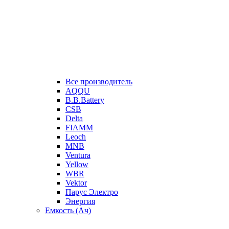
Все производитель
AQQU
B.B.Battery
CSB
Delta
FIAMM
Leoch
MNB
Ventura
Yellow
WBR
Vektor
Парус Электро
Энергия
Емкость (Ач)