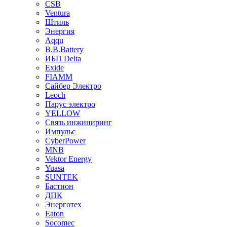
CSB
Ventura
Штиль
Энергия
Aqqu
B.B.Bаttery
ИБП Delta
Exide
FIAMM
Сайбер Электро
Leoch
Парус электро
YELLOW
Связь инжиниринг
Импульс
CyberPower
MNB
Vektor Energy
Yuasa
SUNTEK
Бастион
ДПК
Энерготех
Eaton
Socomec