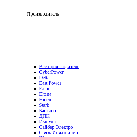
Производитель
Все производитель
CyberPower
Delta
East Power
Eaton
Eltena
Hiden
Stark
Бастион
ДПК
Импульс
Сайбер Электро
Связь Инжиниринг