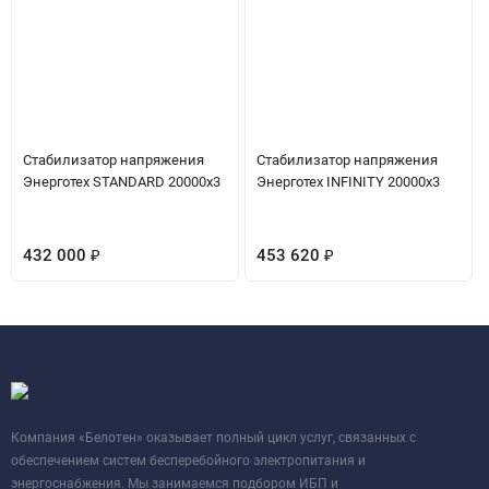
Стабилизатор напряжения
Стабилизатор напряжения
Энерготех STANDARD 20000x3
Энерготех INFINITY 20000x3
432 000
₽
453 620
₽
Компания «Белотен» оказывает полный цикл услуг, связанных с
обеспечением систем бесперебойного электропитания и
энергоснабжения. Мы занимаемся подбором ИБП и