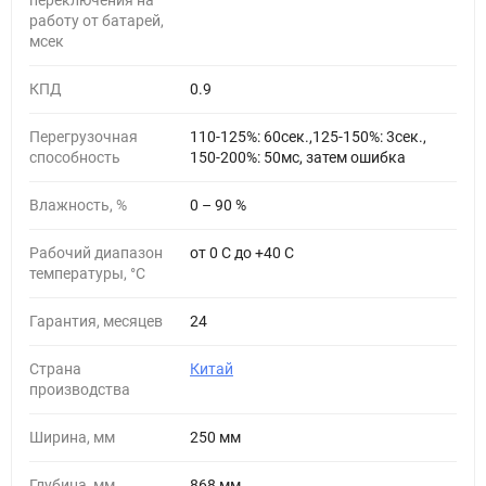
переключения на
работу от батарей,
мсек
КПД
0.9
Перегрузочная
110-125%: 60сек.,125-150%: 3сек.,
способность
150-200%: 50мс, затем ошибка
Влажность, %
0 – 90 %
Рабочий диапазон
от 0 С до +40 С
температуры, °С
Гарантия, месяцев
24
Страна
Китай
производства
Ширина, мм
250 мм
Глубина, мм
868 мм