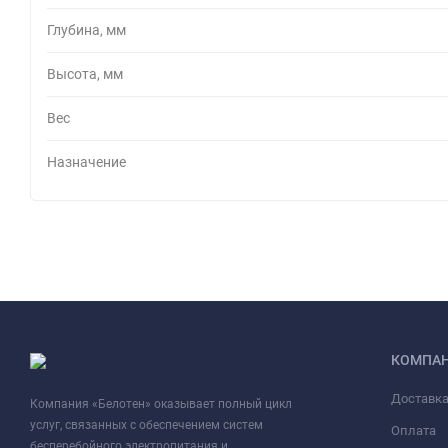
Глубина, мм
Высота, мм
Вес
Назначение
КОМПА
Доставк
Компания «Белотен» оказывает полный цикл
услуг, связанных с обеспечением систем
Оплата
бесперебойного электропитания и