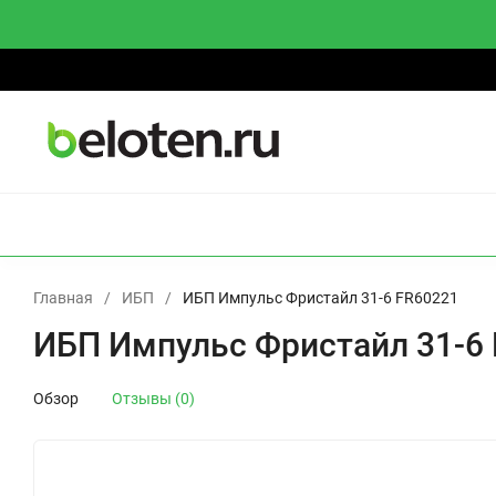
О компании
Доставка
Оплата
Гарантии и возврат
О
ИБП
СТАБИЛИЗАТОРЫ
АККУМУЛЯТОРЫ
И
Главная
/
ИБП
/
ИБП Импульс Фристайл 31-6 FR60221
ИБП Импульс Фристайл 31-6
Обзор
Отзывы (0)