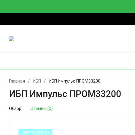
О компании
Доставка
Оплата
Гарантии и возврат
О
ИБП
СТАБИЛИЗАТОРЫ
АККУМУЛЯТОРЫ
И
Главная
/
ИБП
/
ИБП Импульс ПРОМ33200
ИБП Импульс ПРОМ33200
Обзор
Отзывы (0)
Цена по запросу