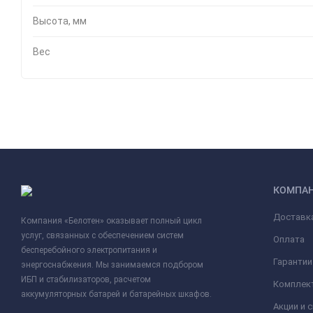
Высота, мм
Вес
КОМПА
Доставк
Компания «Белотен» оказывает полный цикл
услуг, связанных с обеспечением систем
Оплата
бесперебойного электропитания и
Гарантии
энергоснабжения. Мы занимаемся подбором
ИБП и стабилизаторов, расчетом
Комплек
аккумуляторных батарей и батарейных шкафов.
Акции и 