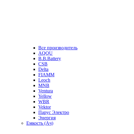
Все производитель
AQQU
B.B.Battery
CSB
Delta
FIAMM
Leoch
MNB
Ventura
Yellow
WBR
Vektor
Парус Электро
Энергия
Емкость (Ач)