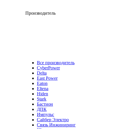
Производитель
Все производитель
CyberPower
Delta
East Power
Eaton
Eltena
Hiden
Stark
Бастион
ДПК
Импульс
Сайбер Электро
Связь Инжиниринг