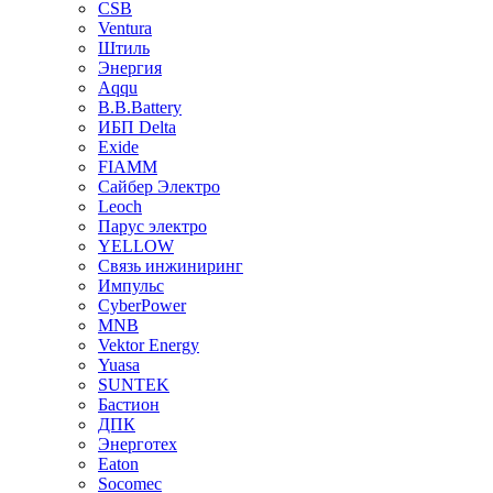
CSB
Ventura
Штиль
Энергия
Aqqu
B.B.Bаttery
ИБП Delta
Exide
FIAMM
Сайбер Электро
Leoch
Парус электро
YELLOW
Связь инжиниринг
Импульс
CyberPower
MNB
Vektor Energy
Yuasa
SUNTEK
Бастион
ДПК
Энерготех
Eaton
Socomec