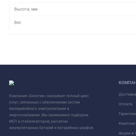
Высота, мм
Вес
КОМПА
Доставк
Компания «Белотен» оказывает полный цикл
услуг, связанных с обеспечением систем
Оплата
бесперебойного электропитания и
Гарантии
энергоснабжения. Мы занимаемся подбором
ИБП и стабилизаторов, расчетом
Комплек
аккумуляторных батарей и батарейных шкафов.
Акции и 