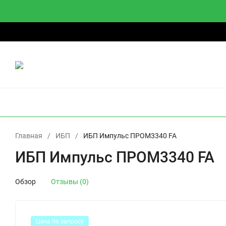
О компании
Доставка
Оплата
Гарантии и возврат
О
ИБП
СТАБИЛИЗАТОРЫ
АККУМУЛЯТОРЫ
И
Главная
/
ИБП
/
ИБП Импульс ПРОМ3340 FA
ИБП Импульс ПРОМ3340 FA
Обзор
Отзывы (0)
Цена по запросу