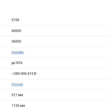
5759
40000
36000
Онлайн
до 93%
~380-400-415 В
Россия
517 мм
1130 мм