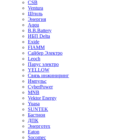
CSB
Ventura
Штиль
Энергия
Aqqu
B.B.Bаttery
ИБП Delta
Exide
FIAMM
Сайбер Электро
Leoch
Парус электро
YELLOW
Связь инжиниринг
Импульс
CyberPower
MNB
Vektor Energy
Yuasa
SUNTEK
Бастион
ДПК
Энерготех
Eaton
Socomec