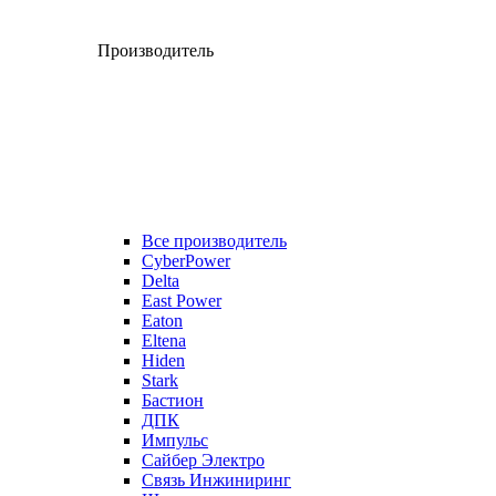
Производитель
Все производитель
CyberPower
Delta
East Power
Eaton
Eltena
Hiden
Stark
Бастион
ДПК
Импульс
Сайбер Электро
Связь Инжиниринг