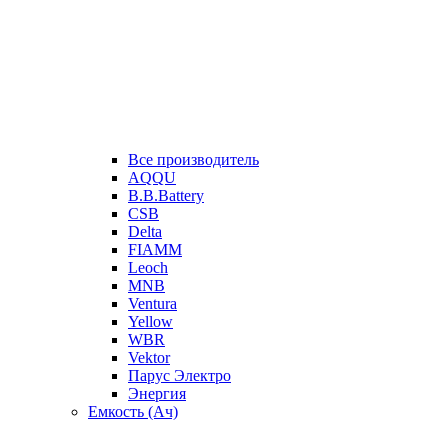
Все производитель
AQQU
B.B.Battery
CSB
Delta
FIAMM
Leoch
MNB
Ventura
Yellow
WBR
Vektor
Парус Электро
Энергия
Емкость (Ач)